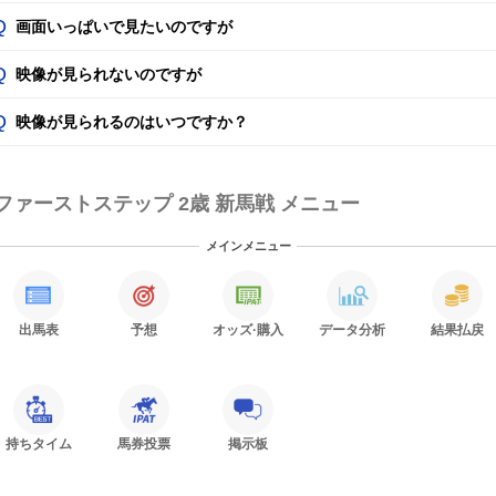
Q
画面いっぱいで見たいのですが
Q
映像が見られないのですが
Q
映像が見られるのはいつですか？
ファーストステップ 2歳 新馬戦 メニュー
メインメニュー
出馬表
予想
オッズ
·購入
データ分析
結果払戻
持ちタイム
馬券投票
掲示板