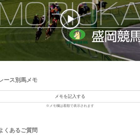
レース別馬メモ
メモを記入する
※メモ欄は着順で表示されます
よくあるご質問