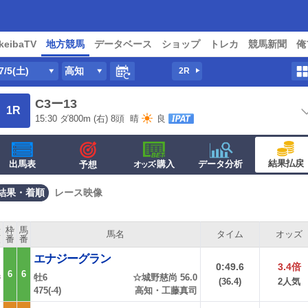
keibaTV
地方競馬
データベース
ショップ
トレカ
競馬新聞
俺
7/5(土)
高知
2R
C3ー13
1R
15:30
ダ
800m
(右) 8頭
晴
良
結果払戻
出馬表
·購入
データ分析
予想
オッズ
結果・着順
レース映像
着
枠
馬
馬名
タイム
オッズ
順
番
番
エナジーグラン
0:49.6
3.4倍
6
6
牡6
☆城野慈尚 56.0
着
(36.4)
2人気
475(-4)
高知・工藤真司