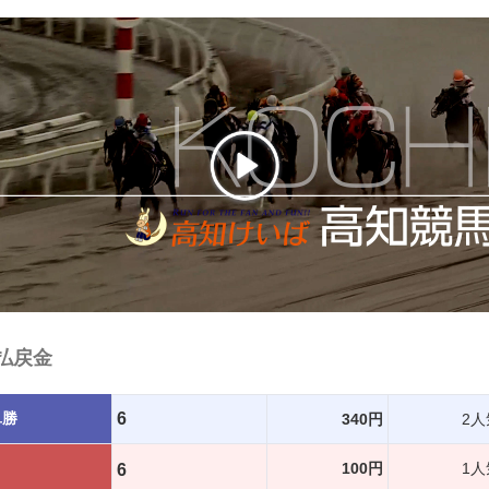
払戻金
単勝
6
340円
2人
100円
1人
6