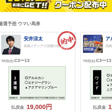
厳選予想 ウマい馬券
安井涼太
ア
各種メディアで活躍の実力派ホープ
高精
C3ー13
C3ー13
7/5日(土)
7/5日(土)
◎
3
◎
アルルカン
ワ
◯
連
◯
エナジーグラン
イ
▲
複
▲
アクアマリンブルー
ド
△
19,000円
1
払戻金
払戻金