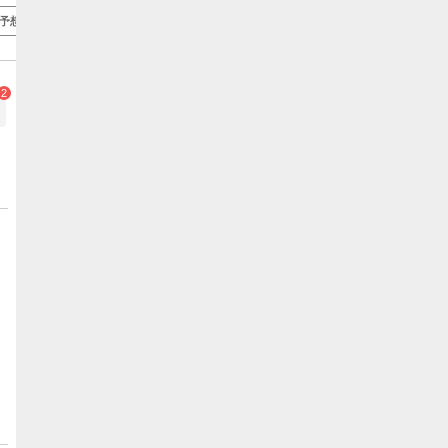
予想を見る
予想を見る
2