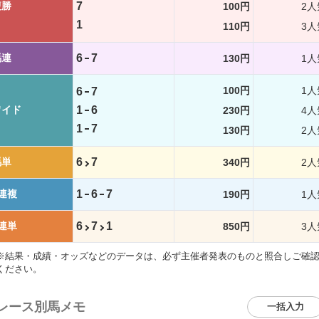
複勝
7
100円
2人
1
110円
3人
馬連
6
7
130円
1人
100円
1人
6
7
ワイド
1
6
230円
4人
1
7
130円
2人
馬単
6
7
340円
2人
連複
1
6
7
190円
1人
連単
6
7
1
850円
3人
※結果・成績・オッズなどのデータは、必ず主催者発表のものと照合しご確
ください。
レース別馬メモ
一括入力