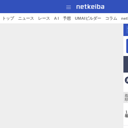
トップ
ニュース
レース
A I
予想
UMAIビルダー
コラム
net
1