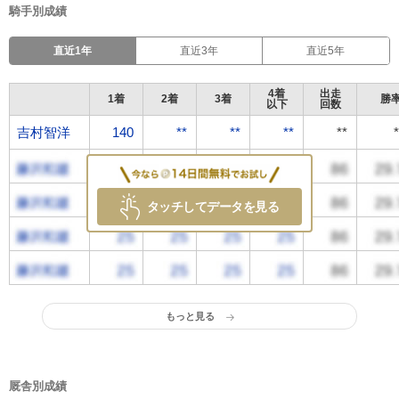
騎手別成績
直近1年
直近3年
直近5年
4着
出走
1着
2着
3着
勝
以下
回数
吉村智洋
吉村智洋
140
**
**
**
**
タッチしてデータを見る
もっと見る
厩舎別成績