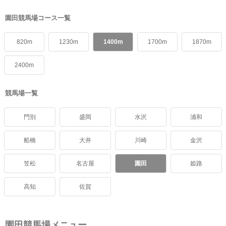
園田競馬場コース一覧
820m
1230m
1400m
1700m
1870m
2400m
競馬場一覧
門別
盛岡
水沢
浦和
船橋
大井
川崎
金沢
笠松
名古屋
園田
姫路
高知
佐賀
園田競馬場メニュー