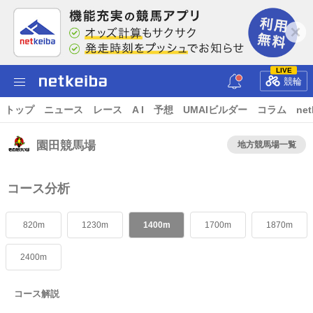
LIVE
競輪
トップ
ニュース
レース
A I
予想
UMAIビルダー
コラム
net
園田競馬場
地方競馬場一覧
コース分析
820m
1230m
1400m
1700m
1870m
2400m
コース解説