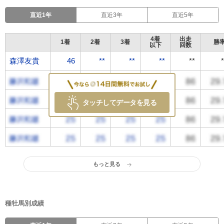
直近1年
直近3年
直近5年
4着
出走
1着
2着
3着
勝
以下
回数
森澤友貴
森澤友貴
46
**
**
**
**
タッチしてデータを見る
もっと見る
種牡馬別成績