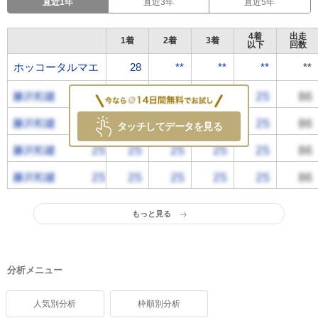
直近1年
直近3年
直近5年
4着
出走
1着
2着
3着
以下
回数
ホッコータルマエ
ホッコータルマエ
28
**
**
**
**
タッチしてデータを見る
もっと見る
分析メニュー
人気別分析
枠順別分析