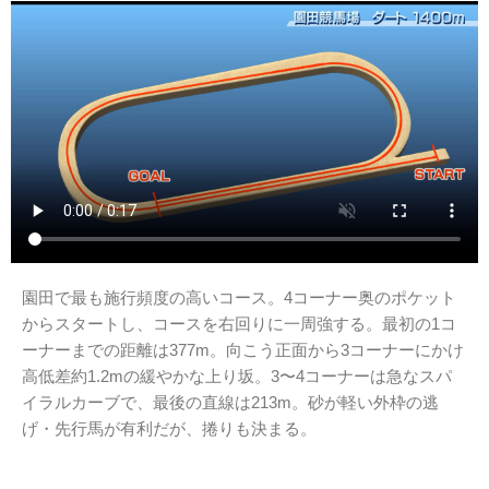
園田で最も施行頻度の高いコース。4コーナー奥のポケット
からスタートし、コースを右回りに一周強する。最初の1コ
ーナーまでの距離は377m。向こう正面から3コーナーにかけ
高低差約1.2mの緩やかな上り坂。3〜4コーナーは急なスパ
イラルカーブで、最後の直線は213m。砂が軽い外枠の逃
げ・先行馬が有利だが、捲りも決まる。