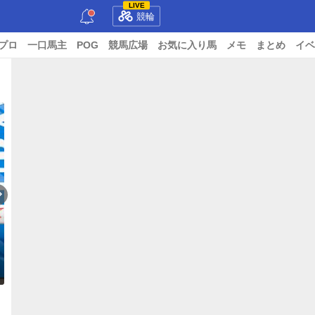
LIVE
競輪
プロ
一口馬主
POG
競馬広場
お気に入り馬
メモ
まとめ
イベ
出走馬 プリンセスカレン
立秋特別A2B1
8月7日(金) 園田 ダ1230m 19:55発走
オッズ