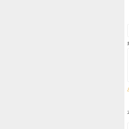
コスモグッドラック
2.7倍
1番人気
サヨノゴーステッド
4.6倍
2番人気
ビリーヴィン
6.6倍
3番人気
出馬表
予想
競馬新聞
特集
の川特別 イチオシ予想家
地方特別で注目！
予想自信度: C
東大卒エンジニアの秀才AI
12,571
AI赤兎馬
63
人が予想中