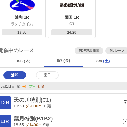
浦和 1R
園田 1R
ランチタイム
C3
13:30
14:20
開催中のレース
PDF競馬新聞
Myレース
8/7
(金)
8/6
(木)
8/8
(土)
浦和
園田
5回1日目
晴
芝:-
ダ:良
天の川特別(C1)
12R
19:30
ダ2000m
11頭
葉月特別(B1B2)
11R
18:55
ダ1400m
9頭