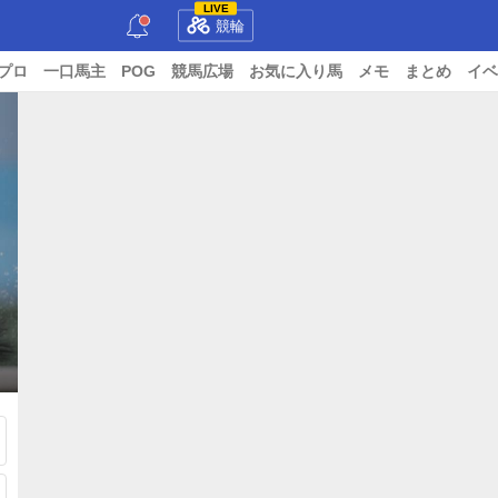
LIVE
競輪
プロ
一口馬主
POG
競馬広場
お気に入り馬
メモ
まとめ
イベ