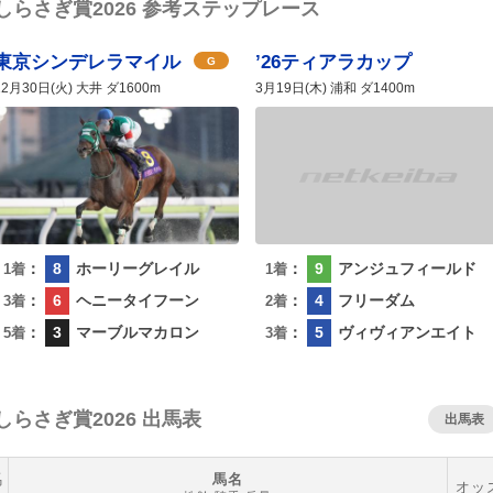
しらさぎ賞2026 参考ステップレース
東京シンデレラマイル
’26ティアラカップ
G
12月30日(火) 大井 ダ1600m
3月19日(木) 浦和 ダ1400m
：
8
ホーリーグレイル
：
9
アンジュフィールド
1着
1着
：
6
ヘニータイフーン
：
4
フリーダム
3着
2着
：
3
マーブルマカロン
：
5
ヴィヴィアンエイト
5着
3着
しらさぎ賞2026 出馬表
出馬表
馬
馬名
オッ