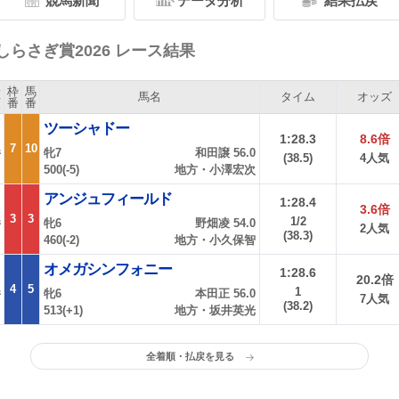
競馬新聞
データ分析
結果払戻
しらさぎ賞2026 レース結果
着
枠
馬
馬名
タイム
オッズ
順
番
番
ツーシャドー
1:28.3
8.6倍
7
10
牝7
和田譲 56.0
着
(38.5)
4人気
500(-5)
地方・小澤宏次
アンジュフィールド
1:28.4
3.6倍
3
3
1/2
牝6
野畑凌 54.0
着
2人気
(38.3)
460(-2)
地方・小久保智
オメガシンフォニー
1:28.6
20.2倍
4
5
1
牝6
本田正 56.0
着
7人気
(38.2)
513(+1)
地方・坂井英光
全着順・払戻を見る