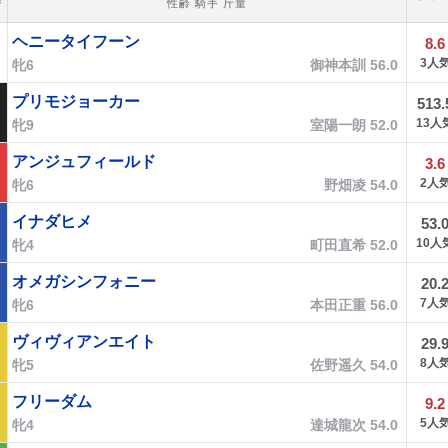
番
性齢 騎手 斤量
ヘニータイフーン
8.6
3人
牝6
御神本訓 56.0
プリモジョーカー
513.
13人
牝9
室陽一朗 52.0
アンジュフィールド
3.6
2人
牝6
野畑凌 54.0
イナダヒメ
53.
10人
牝4
町田直希 52.0
オメガシンフォニー
20.
7人
牝6
本田正重 56.0
ヴィヴィアンエイト
29.
8人
牝5
佐野遥久 54.0
フリーダム
9.2
5人
牝4
達城龍次 54.0