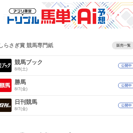
しらさぎ賞 競馬専門紙
販売一覧
競馬ブック
公開中
8/8(土)
勝馬
公開中
8/7(金)
日刊競馬
公開中
8/7(金)