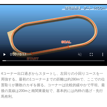
4コーナー出口過ぎからスタートし、左回りの小回りコースを一
周強する。最初の1コーナーまでの距離は約280mで、ここでの位
置取りが勝敗のカギを握る。コーナーは比較的緩やかで平坦。最
後の直線は200mと南関東最短で、基本的には内枠の逃げ・先行
馬有利。