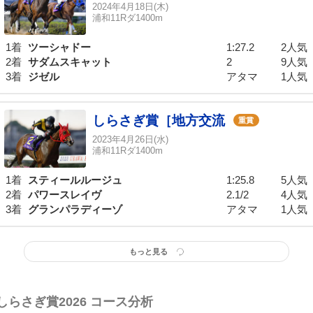
2024年4月18日(木)
浦和11Rダ1400m
1着
ツーシャドー
1:27.2
2人気
2着
サダムスキャット
2
9人気
3着
ジゼル
アタマ
1人気
しらさぎ賞［地方交流
重賞
2023年4月26日(水)
浦和11Rダ1400m
1着
スティールルージュ
1:25.8
5人気
2着
パワースレイヴ
2.1/2
4人気
3着
グランパラディーゾ
アタマ
1人気
もっと見る
しらさぎ賞2026 コース分析