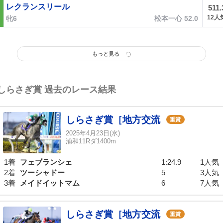
レクランスリール
511.
12人
牝6
松本一心 52.0
もっと見る
しらさぎ賞 過去のレース結果
しらさぎ賞［地方交流
重賞
2025年4月23日(水)
浦和11Rダ1400m
1着
フェブランシェ
1:24.9
1人気
2着
ツーシャドー
5
3人気
3着
メイドイットマム
6
7人気
しらさぎ賞［地方交流
重賞