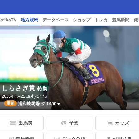
keibaTV
地方競馬
データベース
ショップ
トレカ
競馬新聞
俺
しらさぎ賞
特集
2026年4月22日(水) 17:45
重賞
浦和競馬場 ダ 1400m
出馬表
予想
オッズ